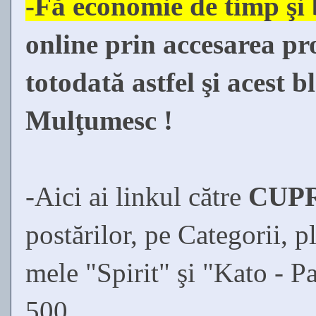
-Fă economie de timp şi
online prin accesarea pr
totodată astfel şi acest b
Mulţumesc !
-Aici ai linkul către
CUP
postărilor, pe Categorii, pl
mele "Spirit" şi "Kato - P
500