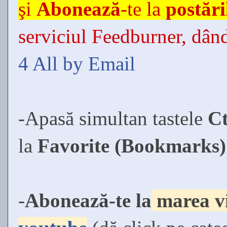
şi
Abonează
-te la
postări
serviciul Feedburner, dând
4 All by Email
-Apasă simultan tastele
C
la
Favorite (Bookmarks)
-
Abonează-te la
marea vi