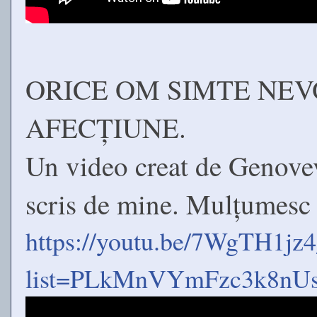
ORICE OM SIMTE NEV
AFECȚIUNE.
Un video creat de Genovev
scris de mine. Mulțumesc
https://youtu.be/7WgTH1jz
list=PLkMnVYmFzc3k8n