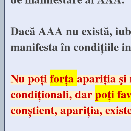
Dacă AAA nu există, iubi
manifesta în condițiile i
Nu poți
forța
apariția şi
condiționali, dar
poți fa
conștient, apariția, exis