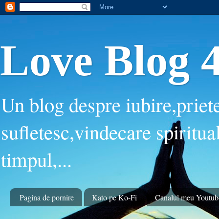
Love Blog 4
Un blog despre iubire,priete
sufletesc,vindecare spiritua
timpul,...
Pagina de pornire
Kato pe Ko-Fi
Canalul meu Youtub