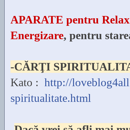
APARATE pentru Relaxar
Energizare
, pentru stare
-CĂRŢI SPIRITUALIT
Kato :
http://loveblog4al
spiritualitate.html
-
Dacă vrei să afli mai mu