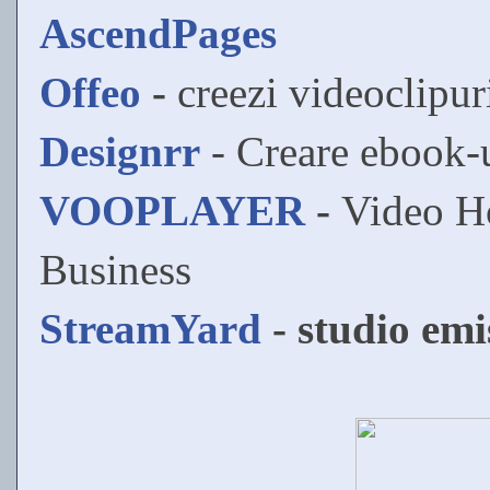
AscendPages
Offeo
-
creezi videoclipur
Designrr
- Creare ebook-
VOOPLAYER
-
Video Ho
Business
StreamYard
- studio emis