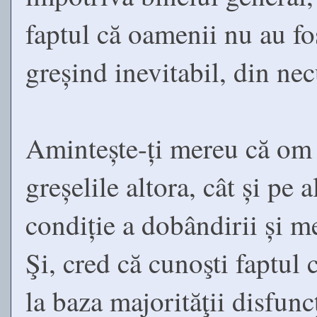
faptul că oamenii nu au fos
greșind inevitabil, din ne
Amintește-ți mereu că om eș
greșelile altora, cât și pe a
condiție a dobândirii și menț
Şi, cred că cunoşti faptul 
la baza majorităţii disfuncţi